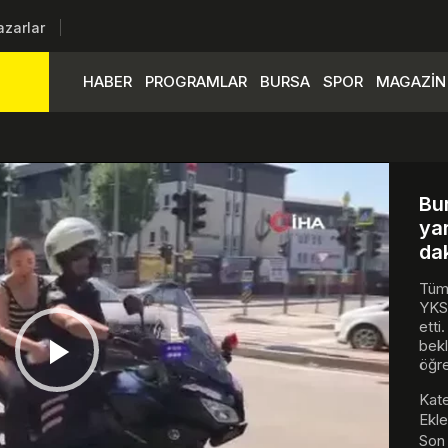
azarlar
HABER
PROGRAMLAR
BURSA
SPOR
MAGAZİN
Bu
yar
dak
Tüm 
YKS
etti
bekl
öğre
Play
Kate
Ekle
Son 