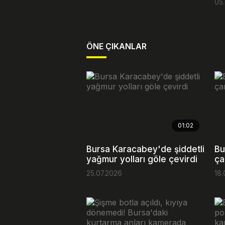
05
ÖNE ÇIKANLAR
01:02
Bursa Karacabey'de şiddetli
Bu
yağmur yolları göle çevirdi
ça
25.07.2026
18.