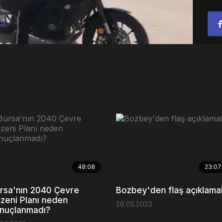
Video
Emb
48:08
23:07
rsa'nın 2040 Çevre
Bozbey'den flaş açıklama
zeni Planı neden
26.05.2023
nuçlanmadı?