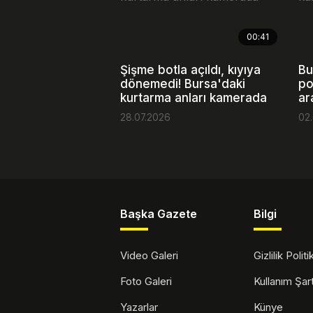
00:41
Şişme botla açıldı, kıyıya
Bu
dönemedi! Bursa'daki
po
kurtarma anları kamerada
ar
28.07.2026
02
Başka Gazete
Bilgi
Video Galeri
Gizlilik Polit
Foto Galeri
Kullanım Şa
Yazarlar
Künye