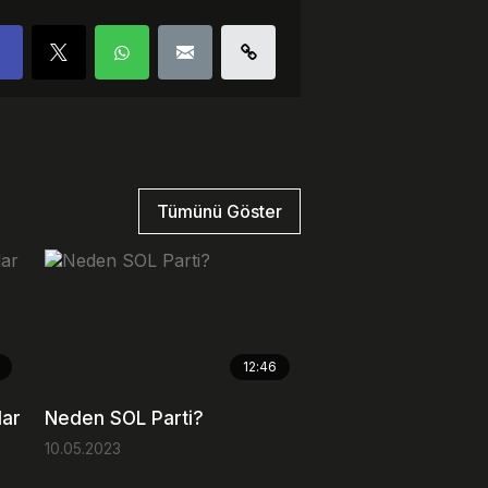
ed Kodu
Tümünü Göster
12:46
lar
Neden SOL Parti?
10.05.2023