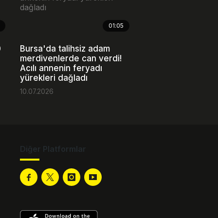
01:05
0
Bursa'da talihsiz adam
merdivenlerde can verdi!
Acılı annenin feryadı
yürekleri dağladı
10.07.2026
Diğer Platformlar