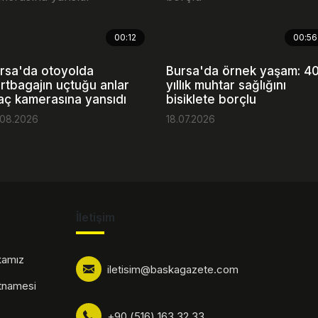
00:12
00:56
rsa'da otoyolda
Bursa'da örnek yaşam: 4
rtbagajın uçtuğu anlar
yıllık muhtar sağlığını
aç kamerasına yansıdı
bisiklete borçlu
.08.2026
18.07.2026
İletişim
ikamız
iletisim@baskagazete.com
rtnamesi
+90 (516) 163 32 33