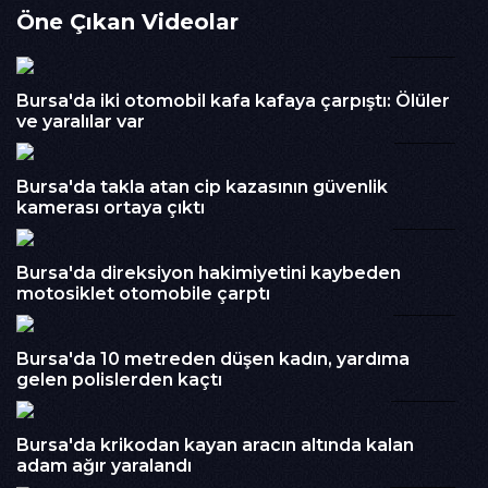
İzlenme : 248
Öne Çıkan Videolar
Kategori :
03:28
BURSA
Embed Kodu :
Bursa'da iki otomobil kafa kafaya çarpıştı: Ölüler
ve yaralılar var
02:56
Bursa'da takla atan cip kazasının güvenlik
kamerası ortaya çıktı
00:16
Bursa'da direksiyon hakimiyetini kaybeden
motosiklet otomobile çarptı
01:02
Bursa'da 10 metreden düşen kadın, yardıma
gelen polislerden kaçtı
00:54
Bursa'da krikodan kayan aracın altında kalan
adam ağır yaralandı
00:24