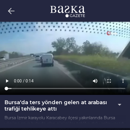
Bursa'da ters yönden gelen at arabası
trafiği tehlikeye attı
Bursa İzmir karayolu Karacabey ilçesi yakınlarında Bursa
yönüne seyir halinde olan sürücüler tehlike dolu anlar yaşadı.
Ters yönden, sol şeridi kullanarak ilerleyen bir at arabası