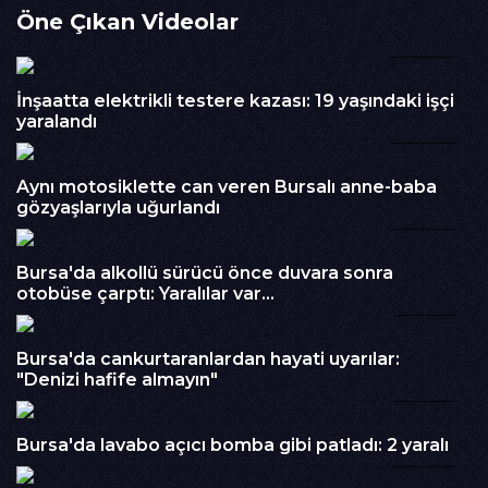
Öne Çıkan Videolar
kazaya davetiye çıkardı.
00:36
İzlenme : 467
Kategori :
BURSA
İnşaatta elektrikli testere kazası: 19 yaşındaki işçi
Embed Kodu :
yaralandı
03:49
Aynı motosiklette can veren Bursalı anne-baba
gözyaşlarıyla uğurlandı
01:34
Bursa'da alkollü sürücü önce duvara sonra
otobüse çarptı: Yaralılar var...
03:52
Bursa'da cankurtaranlardan hayati uyarılar:
"Denizi hafife almayın"
00:18
Bursa'da lavabo açıcı bomba gibi patladı: 2 yaralı
02:20