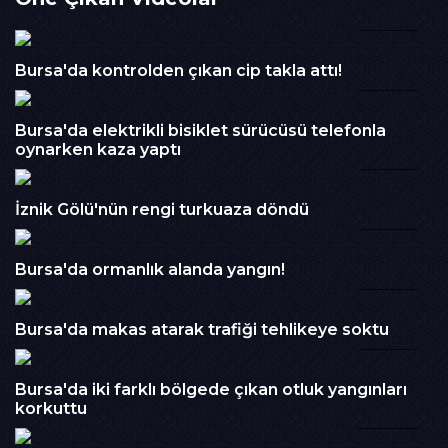
İzlenme : 221
02:34
Kategori :
BURSA
Embed Kodu :
Bursa'da kontrolden çıkan cip takla attı!
00:27
Bursa'da elektrikli bisiklet sürücüsü telefonla
oynarken kaza yaptı
01:20
İznik Gölü'nün rengi turkuaza döndü
01:40
Bursa'da ormanlık alanda yangın!
00:34
Bursa'da makas atarak trafiği tehlikeye soktu
00:53
Bursa'da iki farklı bölgede çıkan otluk yangınları
korkuttu
00:24