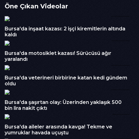
Öne Çıkan Videolar
İzlenme : 221
00:36
Kategori :
BURSA
Embed Kodu :
Bursa'da inşaat kazası: 2 işçi kiremitlerin altında
kaldı
02:05
Bursa'da motosiklet kazası! Sürücüsü ağır
yaralandı
03:46
Bursa'da veterineri birbirine katan kedi gündem
oldu
00:44
Bursa'da şaşırtan olay: Üzerinden yaklaşık 500
bin lira nakit çıktı
01:49
Bursa'da aileler arasında kavga! Tekme ve
yumruklar havada uçuştu
00:56