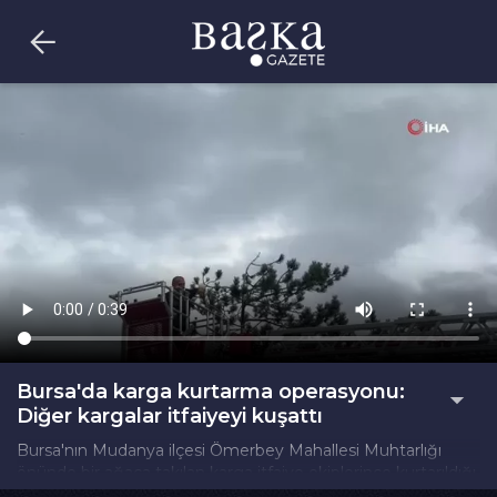
Bursa'da karga kurtarma operasyonu:
Diğer kargalar itfaiyeyi kuşattı
Bursa'nın Mudanya ilçesi Ömerbey Mahallesi Muhtarlığı
önünde bir ağaca takılan karga itfaiye ekiplerince kurtarıldığı
sırada diğer kargalar adeta kuşatma yaptı.