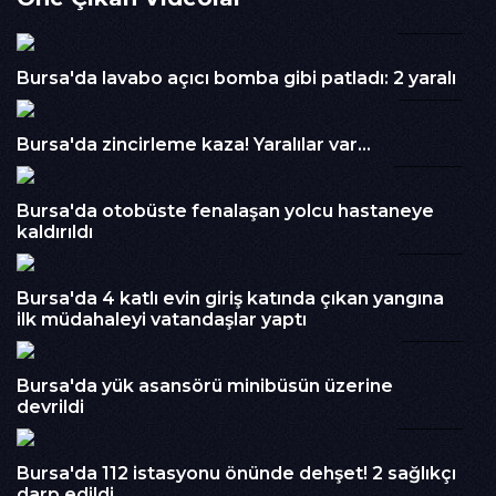
Kategori :
00:18
BURSA
Embed Kodu :
Bursa'da lavabo açıcı bomba gibi patladı: 2 yaralı
01:40
Bursa'da zincirleme kaza! Yaralılar var...
00:09
Bursa'da otobüste fenalaşan yolcu hastaneye
kaldırıldı
01:09
Bursa'da 4 katlı evin giriş katında çıkan yangına
ilk müdahaleyi vatandaşlar yaptı
01:22
Bursa'da yük asansörü minibüsün üzerine
devrildi
02:20
Bursa'da 112 istasyonu önünde dehşet! 2 sağlıkçı
darp edildi