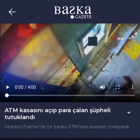
ATM kasasını açıp para çalan şüpheli
tutuklandı
İstanbul Esenler'de bir banka ATM'sinin kasasını zorlayarak
açıp para çaldığı belirlenen şüpheli S.G. (31), polis ekiplerinin
çalışması sonucu Sultangazi'de yakalandı. Şüphelinin