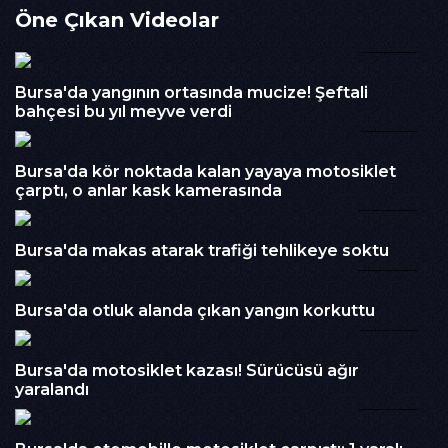
Öne Çıkan Videolar
üzerinde ve evinde yapılan aramalarda 32 bin 500 TL ele
geçirilirken, 7 suç kaydı bulunan zanlı çıkarıldığı mahkemece
03:26
tutuklandı. Hırsızlık anları ise güvenlik kamerasına saniye
saniye yansıdı.
Bursa'da yangının ortasında mucize! Şeftali
İzlenme : 316
bahçesi bu yıl meyve verdi
01:02
Kategori :
HABER
Embed Kodu :
Bursa'da kör noktada kalan yayaya motosiklet
çarptı, o anlar kask kamerasında
00:34
Bursa'da makas atarak trafiği tehlikeye soktu
00:49
Bursa'da otluk alanda çıkan yangın korkuttu
02:05
Bursa'da motosiklet kazası! Sürücüsü ağır
yaralandı
00:18